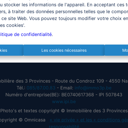
 stocker les informations de l'appareil. En acceptant ces 
tiers, à traiter des données personnelles telles que le comp
ur ce site Web. Vous pouvez toujours modifier votre choix e
es cookies'.
itique de confidentialité
.
kies
Les cookies nécessaires
Mo
bilière des 3 Provinces - Route du Condroz 109 - 4550 Na
Tél.:
085/87.00.83
- Email:
info@immo3p.be
Numéro d'entreprise(BE): BE0740617368 - IPI 507843
www.ipi.be
Photo's et textes copyright © Immobilière des 3 Provinces
 copyright © Omnicasa
« vie privée » et les « conditions gé
responsabilité