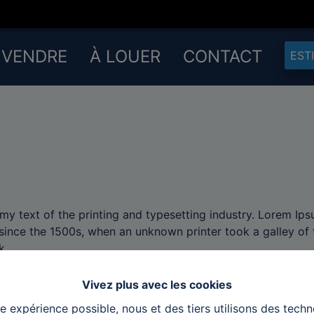
 VENDRE
À LOUER
CONTACT
EST
y text of the printing and typesetting industry. Lorem Ips
ince the 1500s, when an unknown printer took a galley of 
k.
Vivez plus avec les cookies
re expérience possible, nous et des tiers utilisons des techn