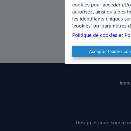
cookies pour accéder et/ou
autorisez, ainsi qu'à des 
les identifiants uniques s
'cookies' ou 'paramètres d
Politique de cookies
et
Pol
Accepter tous les coo
Immo
Design et code source