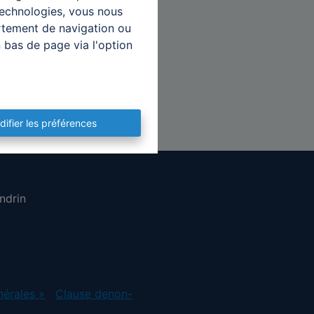
technologies, vous nous
ortement de navigation ou
n bas de page via l'option
difier les préférences
ndrin
nérales »
Clause denon-