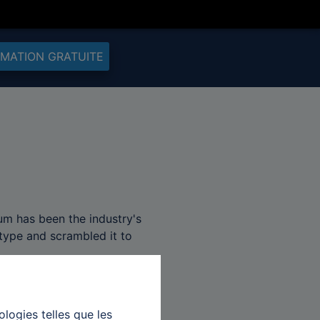
IMATION GRATUITE
um has been the industry's
type and scrambled it to
ologies telles que les