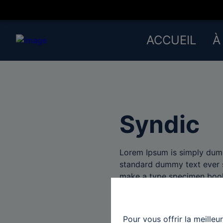
ACCUEIL
À
Syndic
Lorem Ipsum is simply dumm
standard dummy text ever s
make a type specimen boo
Pour vous offrir la meilleu