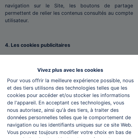
navigation sur le Site, les boutons de partage
permettent de relier les contenus consultés au compte
utilisateur.
4. Les cookies publicitaires
Ces cookies collectent des informations concernant
vos habitudes en matière de navigation Internet afin
Vivez plus avec les cookies
de vous proposer des publicités qui vous sont
adaptées et correspondent à vos centres d’intérêt. Ils
Pour vous offrir la meilleure expérience possible, nous
permettent également de limiter le nombre de fois que
et des tiers utilisons des technologies telles que les
vous verrez une publicité et nous aident à évaluer
cookies pour accéder et/ou stocker les informations
l’efficacité de nos campagnes publicitaires. Ils sont en
de l'appareil. En acceptant ces technologies, vous
général installés par des réseaux publicitaires avec
nous autorisez, ainsi qu'à des tiers, à traiter des
l’autorisation de l’opérateur du site Internet. Ils
données personnelles telles que le comportement de
mémorisent les visites effectuées sur un site et
navigation ou les identifiants uniques sur ce site Web.
partagent ces informations avec d’autres entreprises
Vous pouvez toujours modifier votre choix en bas de