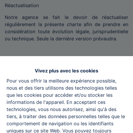
Réactualisation
Notre agence se fait le devoir de réactualiser
régulièrement la présente charte afin de prendre en
considération toute évolution légale, jurisprudentielle
ou technique. Seule la dernière version prévaudra.
Droits du titulaire sur ses données personnelles -
charte
Vivez plus avec les cookies
Pour vous offrir la meilleure expérience possible,
Le titulaire des données personnelles reconnaît avoir
nous et des tiers utilisons des technologies telles
été loyalement et parfaitement informé du traitement
que les cookies pour accéder et/ou stocker les
desdites données par l’agence immobilière. Outre ce
informations de l'appareil. En acceptant ces
droit à l’information, le titulaire dispose des droits
technologies, vous nous autorisez, ainsi qu'à des
suivants :
tiers, à traiter des données personnelles telles que le
Droit d’accès à ses données par la personne
comportement de navigation ou les identifiants
concernée. C’est-à-dire le droit d’obtenir du
uniques sur ce site Web. Vous pouvez toujours